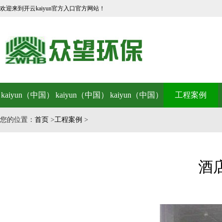
欢迎来到开云kaiyun官方入口官方网站！
kaiyun（中国）
kaiyun（中国）
kaiyun（中国）
工程案例
首页
简介
产品
您的位置：
首页
>
工程案例
>
酒