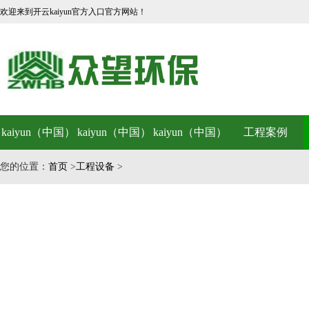
欢迎来到开云kaiyun官方入口官方网站！
kaiyun（中国）
kaiyun（中国）
kaiyun（中国）
工程案例
首页
简介
产品
您的位置：
首页
>
工程设备
>