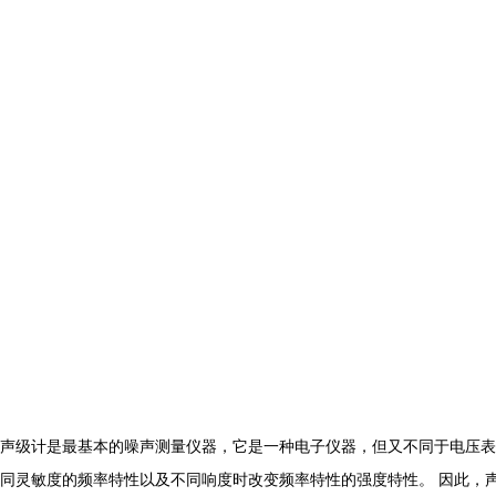
声级计是最基本的噪声测量仪器，它是一种电子仪器，但又不同于电压表
同灵敏度的频率特性以及不同响度时改变频率特性的强度特性。 因此，