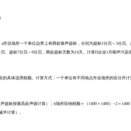
）
。a作业场所一个单位边界上有两处噪声超标，分别为超标1分贝～3分贝、
分贝、超标7分贝～9分贝，两处超标天数为14天。计算D企业1月噪声污
应的具体适用税额。计算方式：一个单位有不同地点作业场所的应分开计
声超标按最高处声级计算）；b场所应纳税额＝（1400＋1400）÷2＝14
减半计算）。