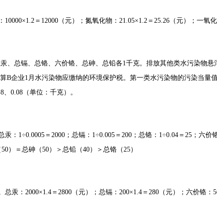
1.2＝12000（元）；氮氧化物：21.05×1.2＝25.26（元）；一氧化碳：1
总汞、总镉、总铬、六价铬、总砷、总铅各1千克。排放其他类水污染物悬
企业1月水污染物应缴纳的环境保护税。第一类水污染物的污染当量值分别为：0.000
.8、0.08（单位：千克）。
005＝2000；总镉：1÷0.005＝200；总铬：1÷0.04＝25；六价铬：1÷
（50）＝总砷（50）＞总铅（40）＞总铬（25）
00×1.4＝2800（元）；总镉：200×1.4＝280（元）；六价铬：50×