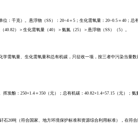
）。悬浮物（SS）：20÷4＝5；生化需氧量：20÷0.5＝40；总有机碳：20
机碳（40.82）＞生化需氧量（40）＞氨氮（25）＞悬浮物（SS）（5）。
化学需氧量、生化需氧量和总有机碳，只征收一项，按三者中污染当量数
50×1.4＝350（元）；总有机碳：40.82×1.4=57.15（元）；氨氮：
煤矸石20吨（符合国家、地方环境保护标准和资源综合利用标准），在符合