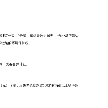
超标7分贝～9分贝，超标天数为16天；b作业场所沿边
染应缴纳的环境保护税。
算，需要合并计征。
00（元）（注：沿边界长度超过100米有两处以上噪声超