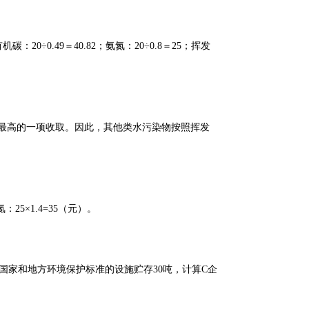
÷0.49＝40.82；氨氮：20÷0.8＝25；挥发
最高的一项收取。因此，其他类水污染物按照挥发
25×1.4=35（元）。
国家和地方环境保护标准的设施贮存30吨，计算C企