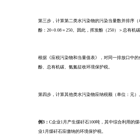
第三步，计算第二类水污染物的污染当量数并排序（单位：千克
酚：20÷0.08＝250。因此，挥发酚（250）＞总有
根据《应税污染物和当量值表》，对同一排放口中的
酚、总有机碳、氨氮征收环境保护税。
第四步，计算其他类水污染物应纳税额（单位：元）。挥发酚：2
例3：
C企业1月产生煤矸石100吨，其中综合利用的
业1月煤矸石应缴纳的环境保护税。