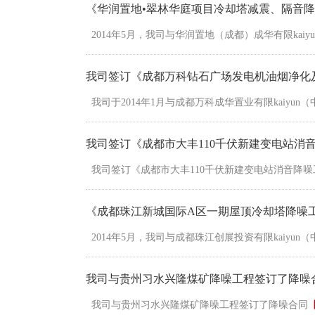
《华润置地•翠林华庭项目冷却塔减震、隔音
2014年5月，我司与华润置地（成都）成华有限kai
我司签订《成都万科钻石广场发电机油烟净化
我司于2014年1月与成都万科成华置业有限kai
我司签订《成都市大丰110千伏新建变电站消
我司签订《成都市大丰110千伏新建变电站消音降噪
《成都珠江新城国际A区一期屋顶冷却塔降噪
2014年5月，我司与成都珠江创展投资有限kaiy
我司与贵州习水兴隆煤矿降噪工程签订了降噪
我司与贵州习水兴隆煤矿降噪工程签订了降噪合同