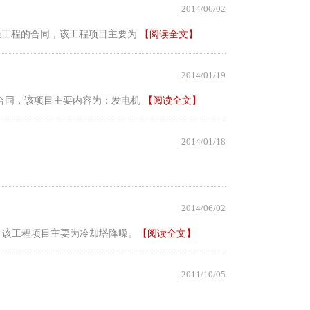
2014/06/02
音降噪工程的合同，该工程项目主要为
【阅读全文】
2014/01/19
》合同，该项目主要内容为：发电机
【阅读全文】
2014/01/18
2014/06/02
同，该工程项目主要为冷却塔降噪。
【阅读全文】
2011/10/05