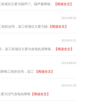
该工程项目主要为隔声门、隔声窗降噪。
【阅读全文】
2014/08/26
噪工程的合同，该工程项目主要为隔
【阅读全文】
2014/01/21
合同，该工程项目主要为发电机房降噪。
【阅读全文】
2014/08/03
声门降噪工程的合同，该工
【阅读全文】
2014/01/20
目主要为沼气发电站降噪
【阅读全文】