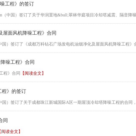
降噪工程》的签订
yun（中国）签订了关于华润置地&bull;翠林华庭项目冷却塔减震、隔
及屋面风机降噪工程》合同
yun（中国）签订了《成都万科钻石广场发电机油烟净化及屋面风机降噪工程
音降噪工程》合同
工程》合同
【阅读全文】
工程》的签订
un（中国）签订了关于成都珠江新城国际A区一期屋顶冷却塔降噪工程的合
合同
【阅读全文】