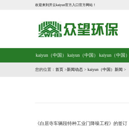
欢迎来到开云kaiyun官方入口官方网站！
kaiyun（中国）
kaiyun（中国）
kaiyun（中国
首页
简介
产品
您的位置：
首页
>
新闻动态
>
kaiyun（中国）新闻
>
《白居寺车辆段特种工业门降噪工程》的签订