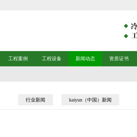
）
工程案例
工程设备
新闻动态
资质证书
行业新闻
kaiyun（中国）新闻