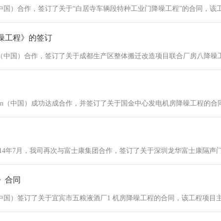
un（中国）合作，签订了关于“白居寺车辆段特种工业门降噪工程”的合同，
噪工程》的签订
iyun（中国）合作，签订了关于成都生产区整体搬迁改造项目联合厂房八降
aiyun（中国）成功达成合作，并签订了关于国金中心发电机房降噪工程的
2014年7月，我司再次与富士康集团合作，签订了关于深圳龙华富士康隔
》合同
un（中国）签订了关于宜宾市五粮液酒厂1 机房降噪工程的合同，该工程项